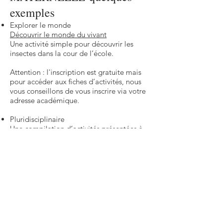
exemples
Explorer le monde
Découvrir le monde du vivant
Une activité simple pour découvrir les
insectes dans la cour de l’école.
Attention : l'inscription est gratuite mais
pour accéder aux fiches d’activités, nous
vous conseillons de vous inscrire via votre
adresse académique.
Pluridisciplinaire
Une compilation d’activités présentées à
partir de productions d’élèves
quelques
2. AU CYCLE 2
exemples
Mathématiques
Comment réviser les connaissances
géométriques vues en classe