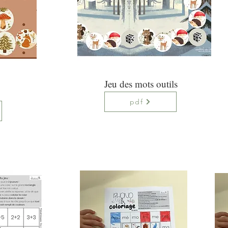
Jeu des mots outils
pdf