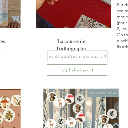
But du
son to
mot ou
(pour 
2, les
On tra
res
La course de
planif
Ils ad
l'orthographe
les étiquettes mots outils
l'alphabet jeu