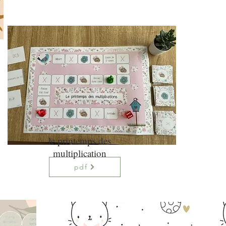
le printemps des
multiplication
pdf