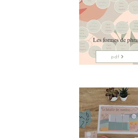
Les formes de phra
pdf