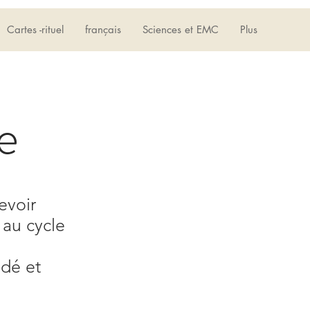
Connexion
Cartes -rituel
français
Sciences et EMC
Plus
e
evoir
 au cycle
 dé et