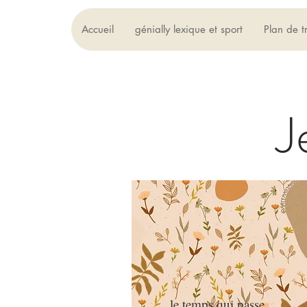
Accueil
génially lexique et sport
Plan de t
J
le temps qui passe