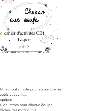
cahier d'activités CE1
Pâques
pdf
tit jeu tout simple pour apprendre les
utils et courir....
 équipes
eu de lettres pour chaque équipe
ffiches des mots outils.