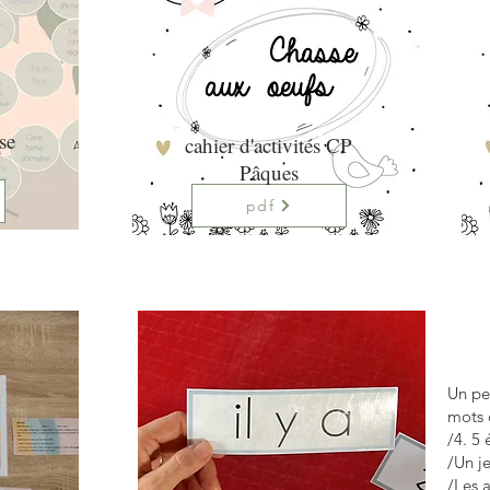
se
cahier d'activités CP
Pâques
pdf
Un pe
mots o
/4. 5
/Un j
/Les a