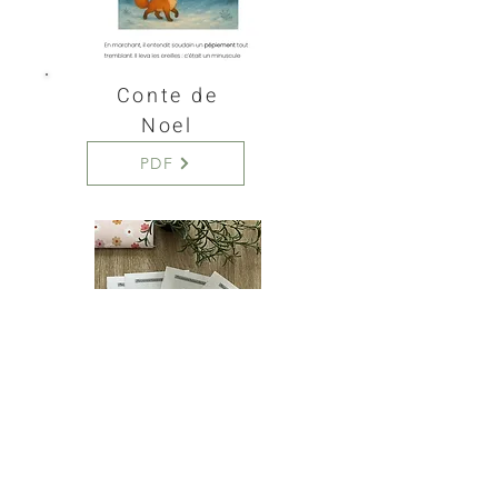
Conte de
Noel
PDF
mes 1eres histoires
à lire tout seul