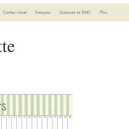
Connexion
Cartes -rituel
français
Sciences et EMC
Plus
tte