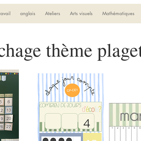
ravail
anglais
Ateliers
Arts visuels
Mathématiques
ichage thème plage