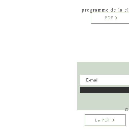
programme de la c
PDF
© 
Le PDF