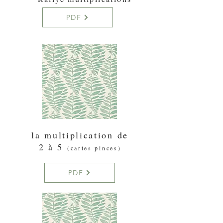
PDF
la multiplication de
2 à 5
(cartes pinces)
PDF