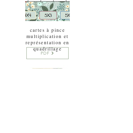
cartes à pince
multiplication et
représentation en
quadrillage
PDF
atelier fluences maths
jeu à 2